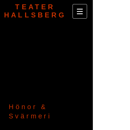
TEATER
HALLSBERG
Hönor &
Svärmeri