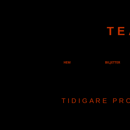
TE
HEM
BILJETTER
TIDIGARE PR