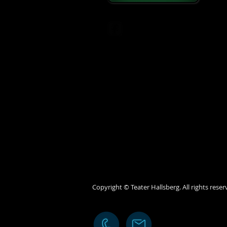
Gå med i vår mejllista och få våra nyhe
När du klickar på "Prenumerera nu" samty
att vi får behandla dina personuppgifter
Copyright © Teater Hallsberg. All rights re