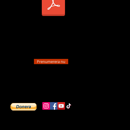
äsa om hur vi behandlar
onuppgifter enligt
rera för uppdateringar
Prenumerera nu