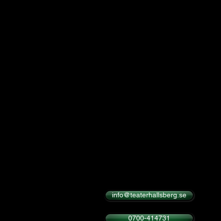
Besöksadress
Ängvaktarvägen 68, Hallsberg
Postadress
Teater Hallsberg
C/O Cansby
Ängvaktarvägen 68
69436 Hallsberg
Vi spelar utomhus på
Hallsbergs hembygdsgård
Stocksättersvägen 16
Organisationsnummer:
802499-2888
info@teaterhallsberg.se
0700-414731