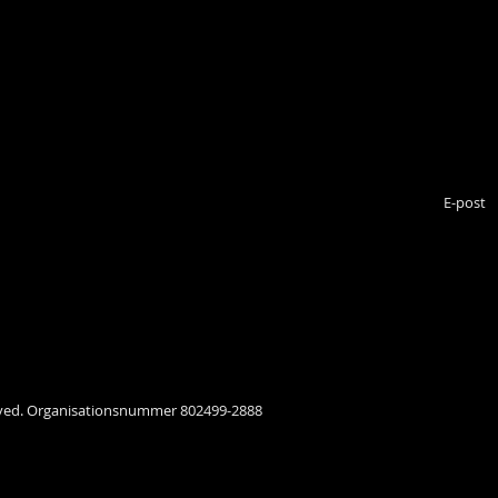
kan du l
dina pers
GDPR.
Prenume
tsbrev och andra uppdateringar.
cker du till
 enligt GDPR
Till toppen av sidan
served. Organisationsnummer 802499-2888